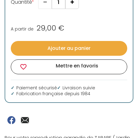
Quantité
29,00 €
A partir de
Ajouter au panier
Mettre en favoris
favorite_border
Paiement sécurisé
Livraison suivie
Fabrication française depuis 1984
Pour votre reproduction agrandie de TARARE (Jardin