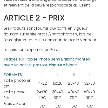
et relèvent de la seule responsabilité du Client.
ARTICLE 2 - PRIX
Les Produits sont fournis aux tarifs en vigueur
figurant sur le site https://retrophoto.fr/, lors de
l'enregistrement de la commande par le Vendeur.
Les prix sont exprimés en Euros.
Tirages sur Papier Photo Semi Brillant montés
avec un passe-partout biseauté blanc
:
FORMATS
1
2
3
4
Taille photo en
14x22
18x28
25x40
32x50
cm
Taille passe
24x30
30x40
40x50
50x70
Prix
29€
39€
79€
99€
Frais de port
7€
12€
15€
18€