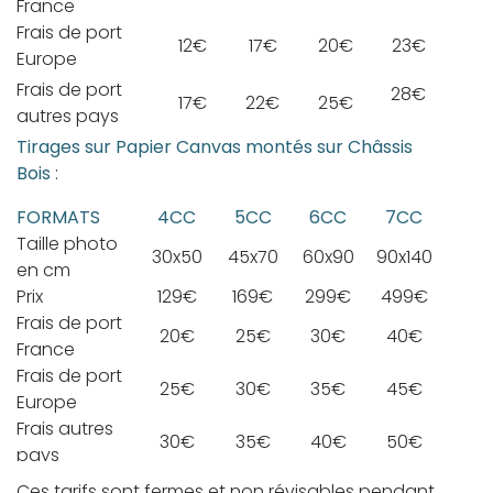
France
Frais de port
12€
17€
20€
23€
Europe
Frais de port
28€
17€
22€
25€
autres pays
Tirages sur Papier Canvas montés sur Châssis
Bois
:
FORMATS
4CC
5CC
6CC
7CC
Taille photo
30x50
45x70
60x90
90x140
en cm
Prix
129€
169€
299€
499€
Frais de port
20€
25€
30€
40€
France
Frais de port
25€
30€
35€
45€
Europe
Frais autres
30€
35€
40€
50€
pays
Ces tarifs sont fermes et non révisables pendant