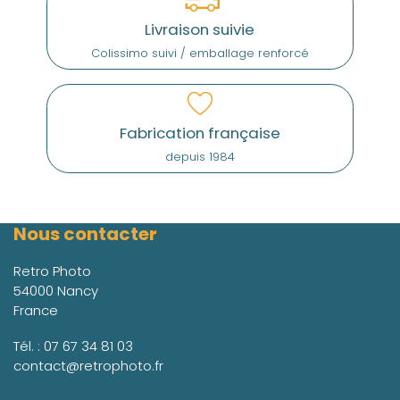
Livraison suivie
Colissimo suivi / emballage renforcé
Fabrication française
depuis 1984
Nous contacter
Retro Photo
54000 Nancy
France
Tél. :
07 67 34 81 03
contact@retrophoto.fr