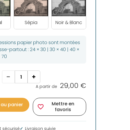
l
Sépia
Noir & Blanc
ressions papier photo sont montées
se-partout : 24 × 30 | 30 × 40 | 40 ×
× 70
29,00 €
A partir de
Mettre en
 au panier
favorite_border
favoris
 sécurisé
Livraison suivie