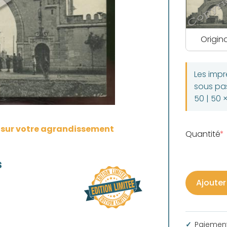
Origina
Les imp
sous pas
50 | 50 
s sur votre agrandissement
Quantité
s
Ajouter
Paiement