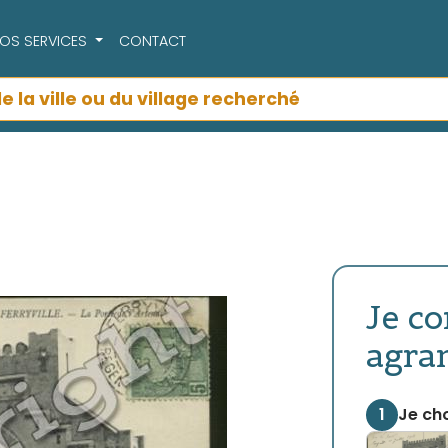
OS SERVICES
CONTACT
Je c
agra
1
Je cho