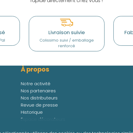
rapide directement chez vous !
sé
Livraison suivie
Fab
Pal
Colissimo suivi / emballage
renforcé
À propos
Notre activité
Nos partenaires
Nos distributeurs
Revue de presse
Historique
Espace décorateurs
Nos conditions de vente