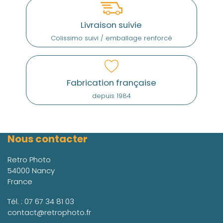
Livraison suivie
Colissimo suivi / emballage renforcé
Fabrication française
depuis 1984
Nous contacter
Retro Photo
54000 Nancy
France
Tél. :
07 67 34 81 03
contact@retrophoto.fr