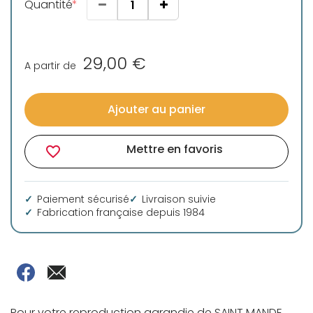
Quantité
29,00 €
A partir de
Ajouter au panier
Mettre en favoris
favorite_border
Paiement sécurisé
Livraison suivie
Fabrication française depuis 1984
Pour votre reproduction agrandie de SAINT MANDE