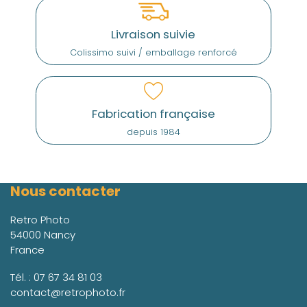
Livraison suivie
Colissimo suivi / emballage renforcé
Fabrication française
depuis 1984
Nous contacter
Retro Photo
54000 Nancy
France
Tél. :
07 67 34 81 03
contact@retrophoto.fr