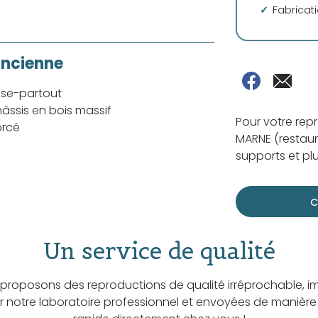
Fabricat
ancienne
sse-partout
âssis en bois massif
Pour votre re
orcé
MARNE (restaur
supports et plu
C
Un service de qualité
proposons des reproductions de qualité irréprochable, i
ar notre laboratoire professionnel et envoyées de manière