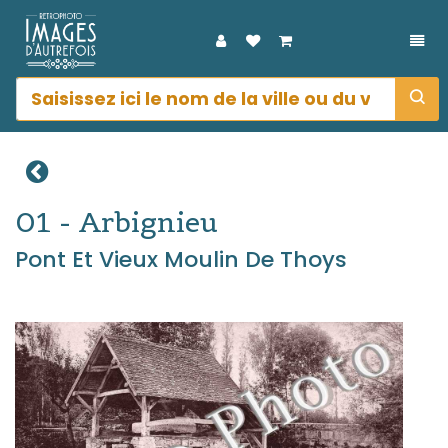
DÉP
01 - Arbignieu
Pont Et Vieux Moulin De Thoys