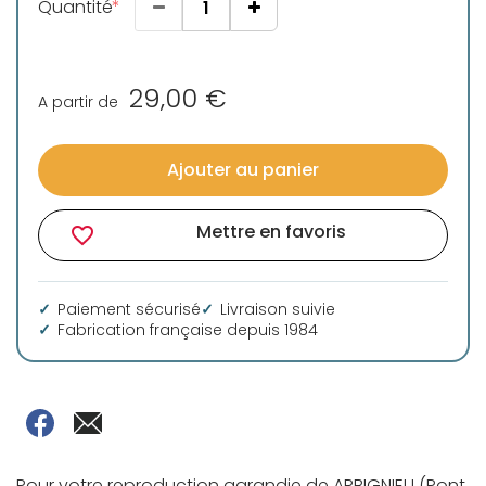
Quantité
29,00 €
A partir de
Ajouter au panier
Mettre en favoris
favorite_border
Paiement sécurisé
Livraison suivie
Fabrication française depuis 1984
Pour votre reproduction agrandie de ARBIGNIEU (Pont