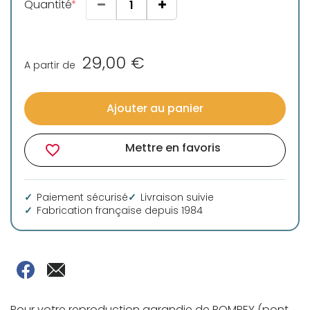
Quantité
29,00 €
A partir de
Ajouter au panier
Mettre en favoris
favorite_border
Paiement sécurisé
Livraison suivie
Fabrication française depuis 1984
Pour votre reproduction agrandie de POMPEY (pont