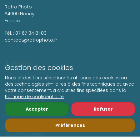
Retro Photo
54000 Nancy
France
Tél. :
07 67 34 81 03
contact@retrophoto.fr
À propos
Gestion des cookies
Notre activité
Nous et des tiers sélectionnés utilisons des cookies ou
Nos partenaires
des technologies similaires à des fins techniques et, avec
votre consentement, à d’autres fins spécifiées dans la
Nos distributeurs
Politique de confidentialité
Revue de presse
Historique
Accepter
Refuser
Espace décorateurs
Préférences
Nos conditions de vente
Mentions Légales