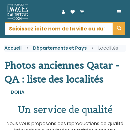
DÉPL
Accueil
Départements et Pays
Localités
Photos anciennes Qatar -
QA : liste des localités
DOHA
Un service de qualité
Nous vous proposons des reproductions de qualité