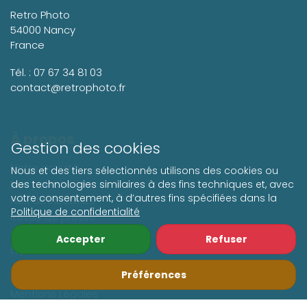
Retro Photo
54000 Nancy
France
Tél. :
07 67 34 81 03
contact@retrophoto.fr
À propos
Gestion des cookies
Notre activité
Nous et des tiers sélectionnés utilisons des cookies ou
Nos partenaires
des technologies similaires à des fins techniques et, avec
votre consentement, à d’autres fins spécifiées dans la
Nos distributeurs
Politique de confidentialité
Revue de presse
Historique
Accepter
Refuser
Espace décorateurs
Préférences
Nos conditions de vente
Mentions Légales