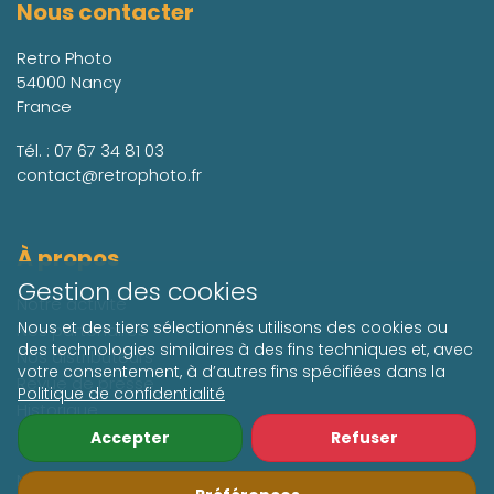
Nous contacter
Retro Photo
54000 Nancy
France
Tél. :
07 67 34 81 03
contact@retrophoto.fr
À propos
Gestion des cookies
Notre activité
Nous et des tiers sélectionnés utilisons des cookies ou
Nos partenaires
des technologies similaires à des fins techniques et, avec
Nos distributeurs
votre consentement, à d’autres fins spécifiées dans la
Revue de presse
Politique de confidentialité
Historique
Espace décorateurs
Accepter
Refuser
Nos conditions de vente