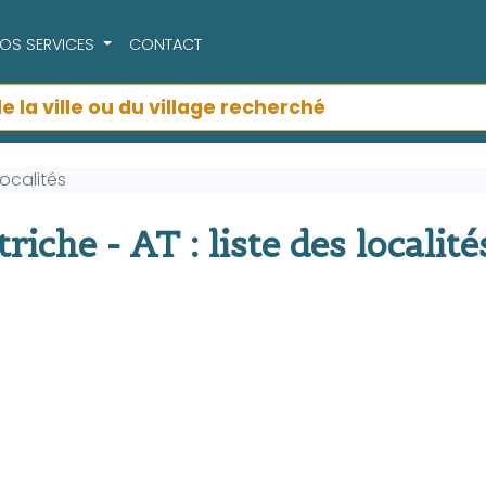
OS SERVICES
CONTACT
Localités
iche - AT : liste des localité