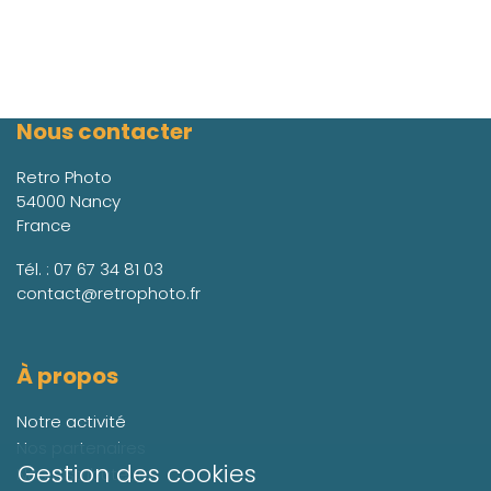
Nous contacter
Retro Photo
54000 Nancy
France
Tél. :
07 67 34 81 03
contact@retrophoto.fr
À propos
Notre activité
Nos partenaires
Gestion des cookies
Nos distributeurs