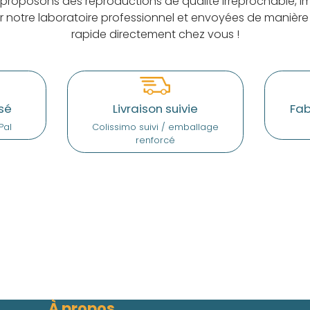
proposons des reproductions de qualité irréprochable, i
ar notre laboratoire professionnel et envoyées de manière
rapide directement chez vous !
sé
Livraison suivie
Fab
Pal
Colissimo suivi / emballage
renforcé
À propos