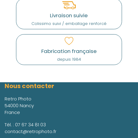
Livraison suivie
Colissimo suivi / emballage renforcé
Fabrication française
depuis 1984
Nous contacter
Retro Photo
54000 Nancy
France
Tél. :
07 67 34 81 03
contact@retrophoto.fr