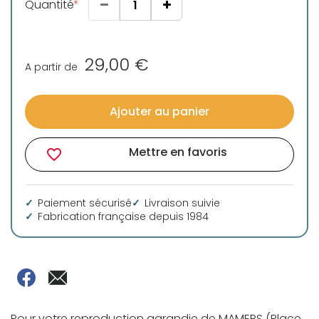
Quantité
29,00 €
A partir de
Ajouter au panier
Mettre en favoris
favorite_border
Paiement sécurisé
Livraison suivie
Fabrication française depuis 1984
Pour votre reproduction agrandie de MAMERS (Place