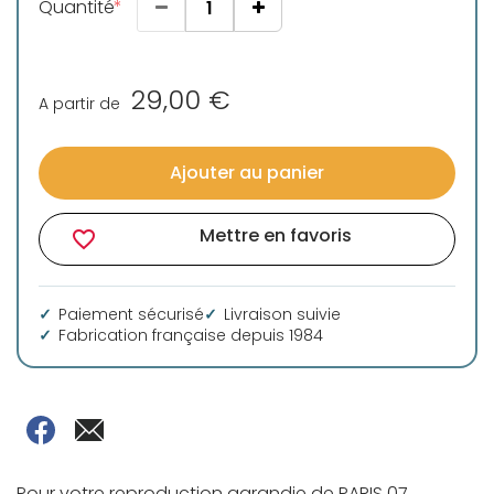
Quantité
29,00 €
A partir de
Ajouter au panier
Mettre en favoris
favorite_border
Paiement sécurisé
Livraison suivie
Fabrication française depuis 1984
Pour votre reproduction agrandie de PARIS 07