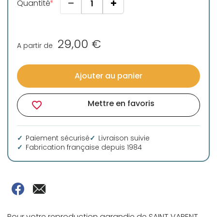
Quantité
29,00 €
A partir de
Ajouter au panier
Mettre en favoris
favorite_border
Paiement sécurisé
Livraison suivie
Fabrication française depuis 1984
Pour votre reproduction agrandie de SAINT VARENT