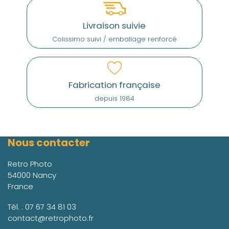
Livraison suivie
Colissimo suivi / emballage renforcé
Fabrication française
depuis 1984
Nous contacter
Retro Photo
54000 Nancy
France
Tél. :
07 67 34 81 03
contact@retrophoto.fr