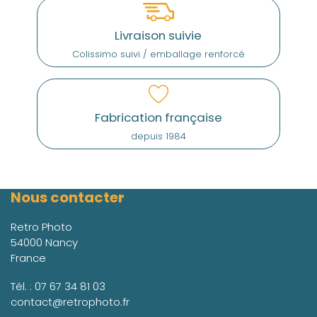
Livraison suivie
Colissimo suivi / emballage renforcé
Fabrication française
depuis 1984
Nous contacter
Retro Photo
54000 Nancy
France
Tél. :
07 67 34 81 03
contact@retrophoto.fr