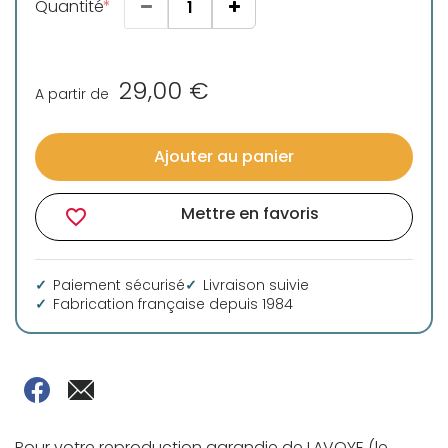
Quantité
29,00 €
A partir de
Ajouter au panier
Mettre en favoris
favorite_border
Paiement sécurisé
Livraison suivie
Fabrication française depuis 1984
Pour votre reproduction agrandie de LAVOYE (le