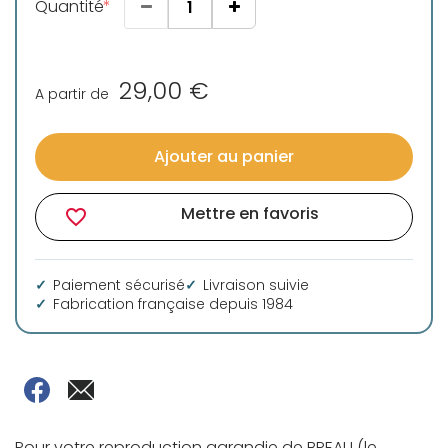
Quantité
29,00 €
A partir de
Ajouter au panier
Mettre en favoris
favorite_border
Paiement sécurisé
Livraison suivie
Fabrication française depuis 1984
Pour votre reproduction agrandie de BREAU (le