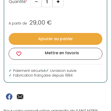
Quantité
29,00 €
A partir de
Ajouter au panier
Mettre en favoris
favorite_border
Paiement sécurisé
Livraison suivie
Fabrication française depuis 1984
Pour votre reproduction agrandie de SAINT NIZIER