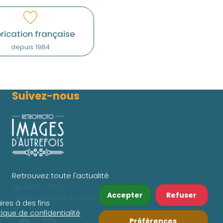
rication française
depuis 1984
Suivez-nous
Retrouvez toute l'actualité
de Retro Photo
Accepter
Refuser
sur les réseaux sociaux.
ires à des fins
itique de confidentialité
Préférences