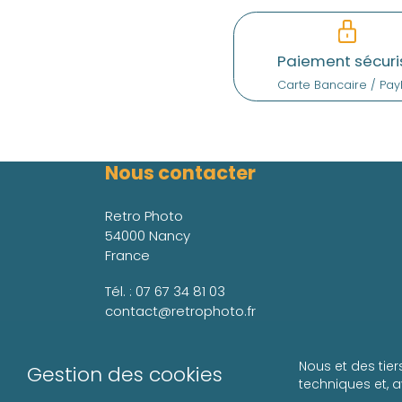
Paiement sécuri
Carte Bancaire / Pay
Nous contacter
Retro Photo
54000 Nancy
France
Tél. :
07 67 34 81 03
contact@retrophoto.fr
Nous et des tier
Gestion des cookies
techniques et, 