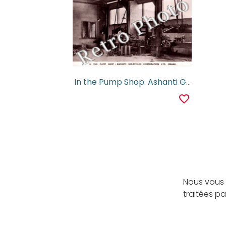
In the Pump Shop. Ashanti Goldfields Corporation
favorite_border
Nous vous 
traitées p