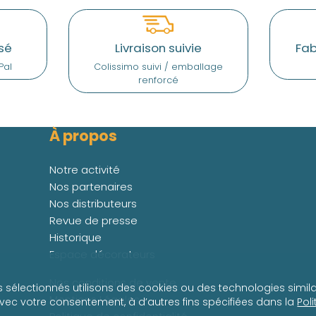
sé
Livraison suivie
Fab
Pal
Colissimo suivi / emballage
renforcé
À propos
Notre activité
Nos partenaires
Nos distributeurs
Revue de presse
Historique
Espace décorateurs
Nos conditions de vente
s sélectionnés utilisons des cookies ou des technologies simila
Mentions Légales
avec votre consentement, à d’autres fins spécifiées dans la
Pol