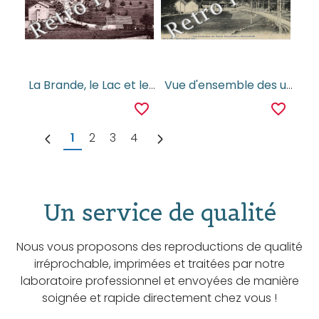
La Brande, le Lac et le Mont Saint Jacques
Vue d'ensemble des usines electriques a Retournemer
favorite_border
favorite_border
1
2
3
4
Un service de qualité
Nous vous proposons des reproductions de qualité
irréprochable, imprimées et traitées par notre
laboratoire professionnel et envoyées de manière
soignée et rapide directement chez vous !