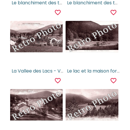
Le blanchiment des toiles a Longemer
Le blanchiment des toiles a Longemer
favorite_border
favorite_border
La Vallee des Lacs - Vue de Belbriette
Le lac et la maison forestiere de Retournemer
favorite_border
favorite_border