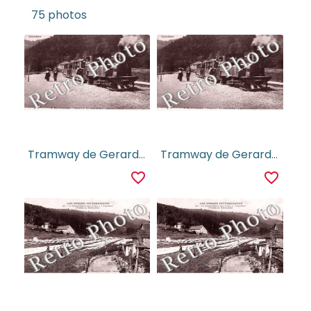
75 photos
Tramway de Gerardmer a Retournemer
Tramway de Gerardmer a Retournemer
favorite_border
favorite_border