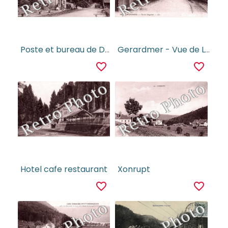
Poste et bureau de Douane - jardin de l'hotel du lac
Gerardmer - Vue de Longemer
favorite_border
favorite_border
Hotel cafe restaurant
Xonrupt
favorite_border
favorite_border