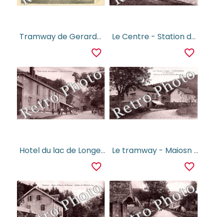
Tramway de Gerardmer a Retournemer
Le Centre - Station du tramway
favorite_border
favorite_border
Hotel du lac de Longemer - arrivee du train
Le tramway - Maiosn de famille Simon-Marchal
favorite_border
favorite_border