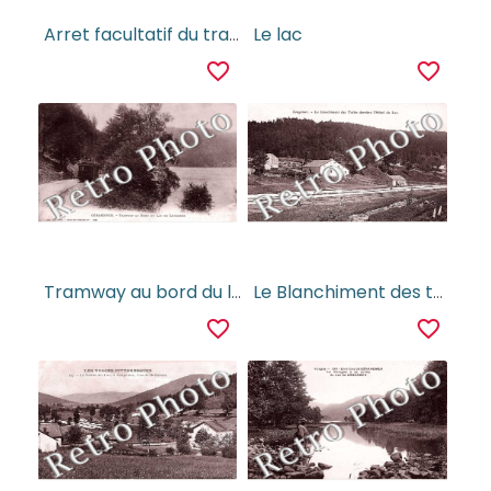
Arret facultatif du tramway - Maison P. Marchal - cafe - boucherie - charcuterie
Le lac
favorite_border
favorite_border
Tramway au bord du lac de Longemer
Le Blanchiment des toiles derriere l'Hotel du Lac
favorite_border
favorite_border