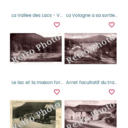
La Vallee des Lacs - Vue de Belbriette
La Vologne a sa sortie du Lac de Longemer
favorite_border
favorite_border
Le lac et la maison forestiere de Retournemer
Arret facultatif du tramway - Maison P. Marchal - cafe - boucherie - charcuterie
favorite_border
favorite_border