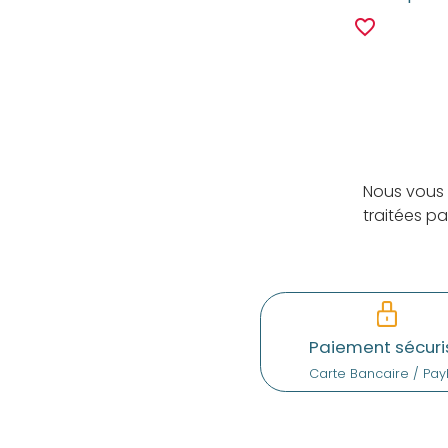
favorite_border
Nous vous 
traitées p
Paiement sécuri
Carte Bancaire / Pay