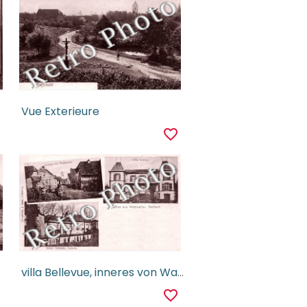
Vue Exterieure
r
favorite_border
villa Bellevue, inneres von Wattweiler
r
favorite_border