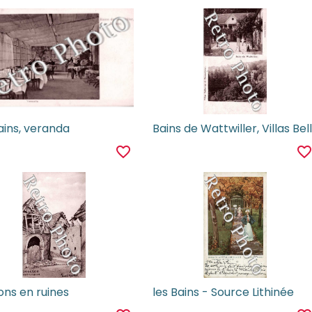
ains, veranda
favorite_border
favorite_borde
ons en ruines
les Bains - Source Lithinée