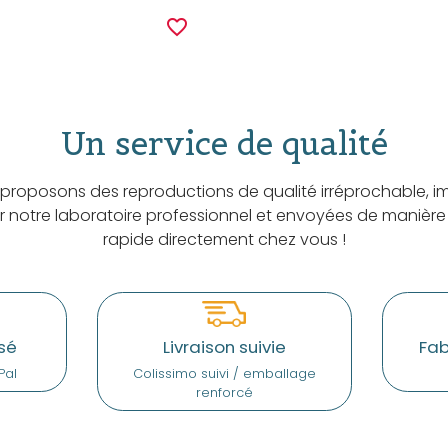
favorite_border
Un service de qualité
proposons des reproductions de qualité irréprochable, i
ar notre laboratoire professionnel et envoyées de manière
rapide directement chez vous !
sé
Livraison suivie
Fab
Pal
Colissimo suivi / emballage
renforcé