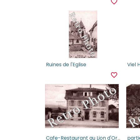
favorite_border
Ruines de l'Eglise
favorite_border
Cafe-Restaurant au Lion d'Or, Hartmannswillerkopf
parti