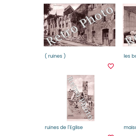
( ruines )
les b
favorite_border
ruines de l'Eglise
mais