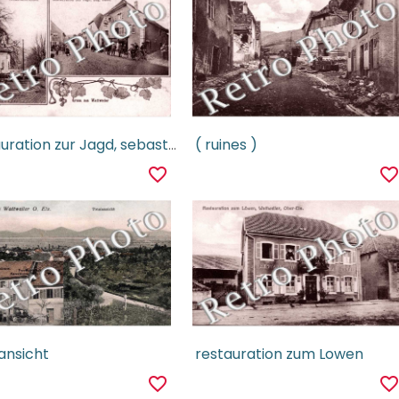
restauration zur Jagd, sebastianbrunnen
( ruines )
favorite_border
favorite_borde
ansicht
restauration zum Lowen
favorite_border
favorite_borde