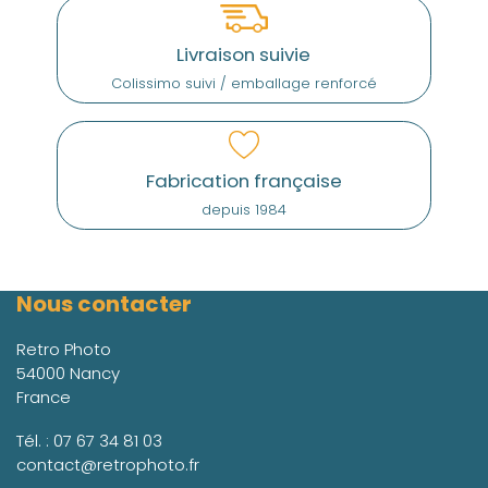
Livraison suivie
Colissimo suivi / emballage renforcé
Fabrication française
depuis 1984
Nous contacter
Retro Photo
54000 Nancy
France
Tél. :
07 67 34 81 03
contact@retrophoto.fr