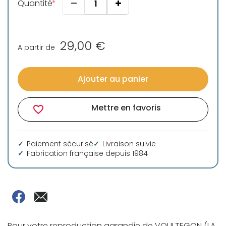
Quantité
29,00 €
A partir de
Ajouter au panier
Mettre en favoris
favorite_border
Paiement sécurisé
Livraison suivie
Fabrication française depuis 1984
Pour votre reproduction agrandie de VOULTEGON (LA