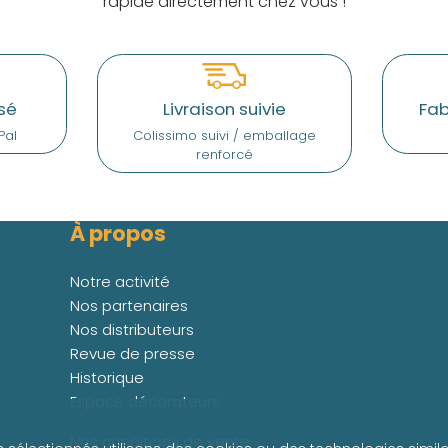
rapide directement chez vous !
sé
Livraison suivie
Fab
Pal
Colissimo suivi / emballage
renforcé
À propos
Notre activité
Nos partenaires
Nos distributeurs
Revue de presse
Historique
Espace décorateurs
Nos conditions de vente