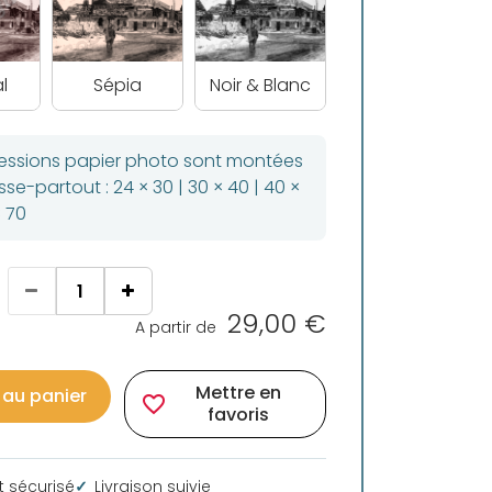
l
Sépia
Noir & Blanc
ressions papier photo sont montées
se-partout : 24 × 30 | 30 × 40 | 40 ×
× 70
29,00 €
A partir de
Mettre en
 au panier
favorite_border
favoris
 sécurisé
Livraison suivie