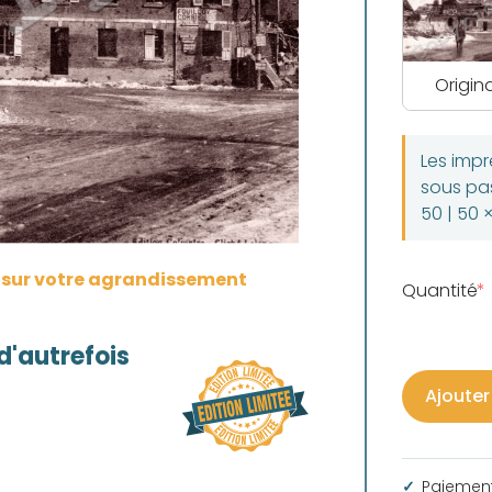
Origina
Les imp
sous pas
50 | 50 
s sur votre agrandissement
Quantité
'autrefois
Ajouter
Paiement