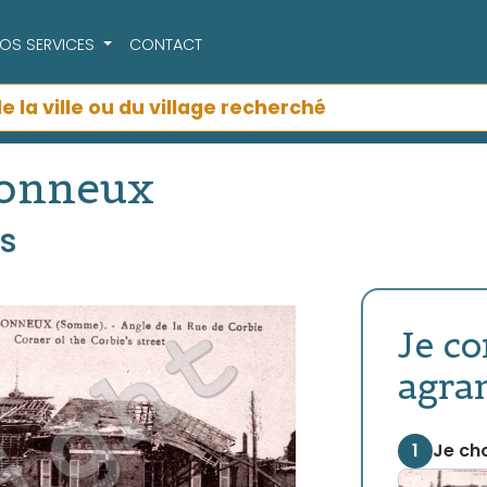
OS SERVICES
CONTACT
tonneux
s
Je c
agra
1
Je cho