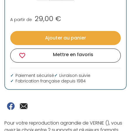
29,00 €
A partir de
Ajouter au panier
Mettre en favoris
favorite_border
Paiement sécurisé
Livraison suivie
Fabrication française depuis 1984
Pour votre reproduction agrandie de VERNIE (), vous
avez le choix entre 2 supports et plusieurs formats