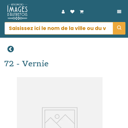
DÉP
72 - Vernie