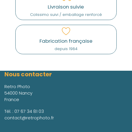
Livraison suivie
Colissimo suivi / emballage renforcé
Fabrication française
depuis 1984
Nous contacter
Retro Photo
54000 Nancy
France
Tél. :
07 67 34 81 03
contact@retrophoto.fr