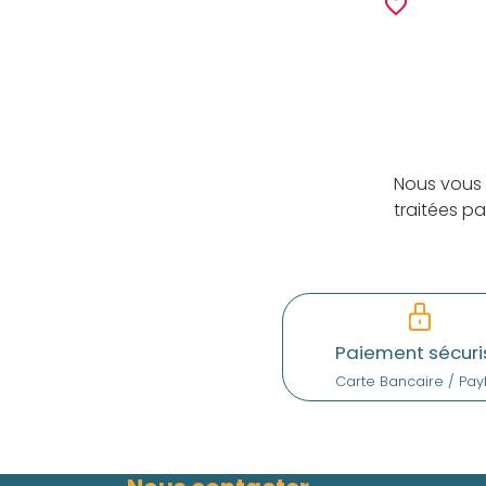
favorite_border
Nous vous 
traitées p
Paiement sécuri
Carte Bancaire / Pay