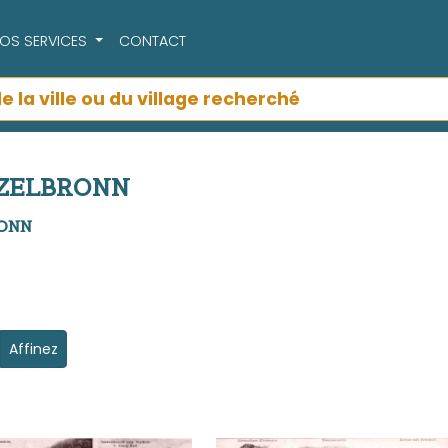
OS SERVICES
CONTACT
URZELBRONN
RONN
Affinez