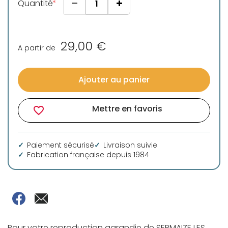
Quantité
29,00 €
A partir de
Ajouter au panier
Mettre en favoris
favorite_border
Paiement sécurisé
Livraison suivie
Fabrication française depuis 1984
Pour votre reproduction agrandie de SERMAIZE LES