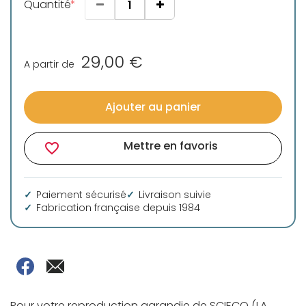
Quantité
29,00 €
A partir de
Ajouter au panier
Mettre en favoris
favorite_border
Paiement sécurisé
Livraison suivie
Fabrication française depuis 1984
Pour votre reproduction agrandie de SCIECQ (LA