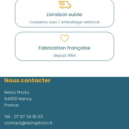
Livraison suivie
Colissimo suivi / emballage renforcé
Fabrication française
depuis 1984
Nous contacter
Retro Photo
54000 Nancy
France
Tél. :
07 67 34 81 03
contact@retrophoto.fr