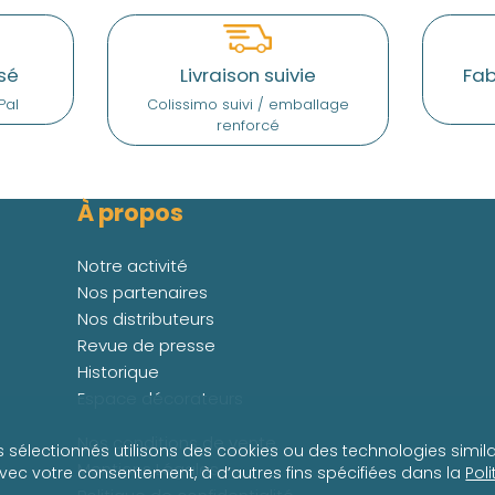
sé
Livraison suivie
Fab
Pal
Colissimo suivi / emballage
renforcé
À propos
Notre activité
Nos partenaires
Nos distributeurs
Revue de presse
Historique
Espace décorateurs
Nos conditions de vente
s sélectionnés utilisons des cookies ou des technologies simila
Mentions Légales
avec votre consentement, à d’autres fins spécifiées dans la
Pol