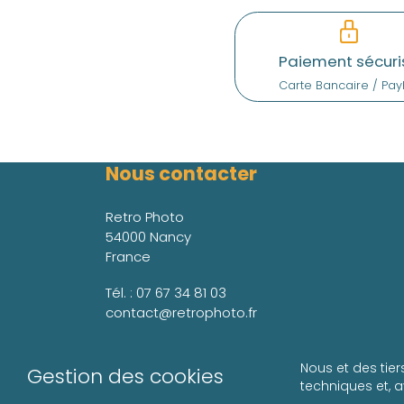
Paiement sécuri
Carte Bancaire / Pay
Nous contacter
Retro Photo
54000 Nancy
France
Tél. :
07 67 34 81 03
contact@retrophoto.fr
Nous et des tier
Gestion des cookies
techniques et, 