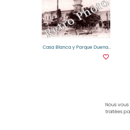
Casa Blanca y Parque Duenas san salvador
favorite_border
Nous vous 
traitées p