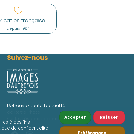
rication française
depuis 1984
Suivez-nous
Retrouvez toute l'actualité
de Retro Photo
Accepter
Refuser
sur les réseaux sociaux.
ires à des fins
itique de confidentialité
Préférences