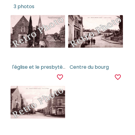
3 photos
l'église et le presbytère
Centre du bourg
favorite_border
favorite_border