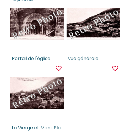
Portail de l'église
vue générale
favorite_border
favorite_border
La Vierge et Mont Plaux