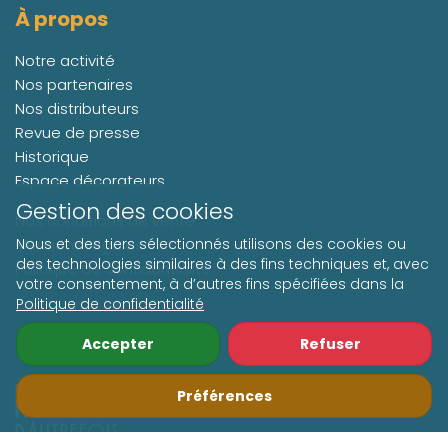
À propos
Notre activité
Nos partenaires
Nos distributeurs
Revue de presse
Historique
Espace décorateurs
Gestion des cookies
Nos conditions de vente
Mentions Légales
Nous et des tiers sélectionnés utilisons des cookies ou
des technologies similaires à des fins techniques et, avec
Politique de confidentialité
votre consentement, à d’autres fins spécifiées dans la
Politique de confidentialité
Suivez-nous
Accepter
Refuser
Préférences