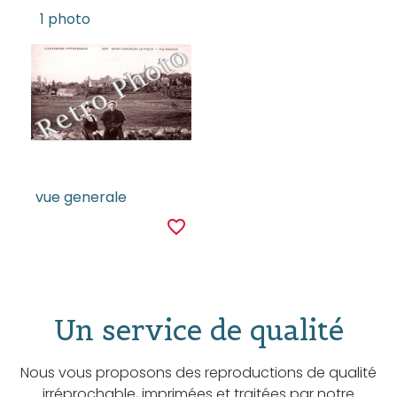
1 photo
vue generale
favorite_border
Un service de qualité
Nous vous proposons des reproductions de qualité
irréprochable, imprimées et traitées par notre