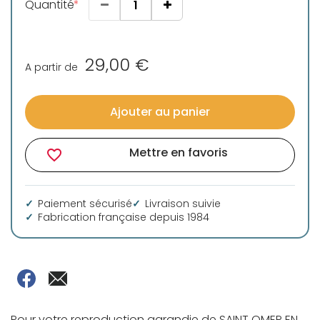
Quantité
29,00 €
A partir de
Ajouter au panier
Mettre en favoris
favorite_border
Paiement sécurisé
Livraison suivie
Fabrication française depuis 1984
Pour votre reproduction agrandie de SAINT OMER EN