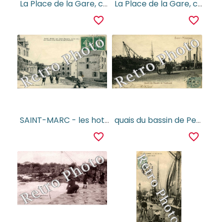
La Place de la Gare, cote de la rue Thiers
La Place de la Gare, cote de la rue Thiers
favorite_border
favorite_border
SAINT-MARC - les hotels et la route de St Nazaire
quais du bassin de Penhouet
favorite_border
favorite_border