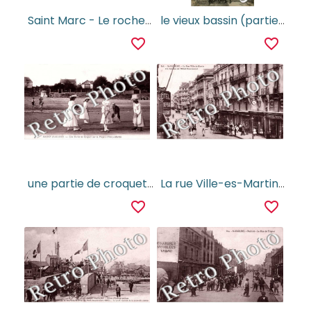
Saint Marc - Le rocher du Lion (pêche au carrelet)
le vieux bassin (partie ouest)
favorite_border
favorite_border
une partie de croquet sur la plage a Villez Martin
La rue Ville-es-Martin a la hauteur de l'hotel continental
favorite_border
favorite_border