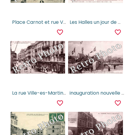
Place Carnot et rue Ville-ès-Martin dans sa partie aboutissant à la place du Bassin
Les Halles un jour de Marche et Rue du Palais
favorite_border
favorite_border
La rue Ville-es-Martin a la hauteur de l'hotel continental
inauguration nouvelle entree du port
favorite_border
favorite_border