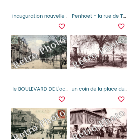
inauguration nouvelle entree du port
Penhoet - la rue de Trignac
favorite_border
favorite_border
le BOULEVARD DE L'ocean
un coin de la place du Bassin avant les travaux de la nouvelle entree 1902
favorite_border
favorite_border