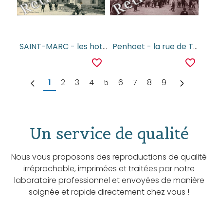
SAINT-MARC - les hotels et la route de St Nazaire
Penhoet - la rue de Trignac
favorite_border
favorite_border
1
2
3
4
5
6
7
8
9
Un service de qualité
Nous vous proposons des reproductions de qualité
irréprochable, imprimées et traitées par notre
laboratoire professionnel et envoyées de manière
soignée et rapide directement chez vous !