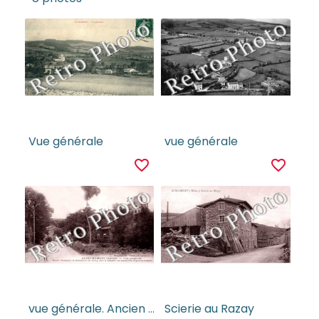
Vue générale
vue générale
favorite_border
favorite_border
vue générale. Ancien monastèreb desn Bénédictions de Cluny.
Scierie au Razay