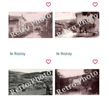
favorite_border
favorite_border
le Razay
le Razay
favorite_border
favorite_border