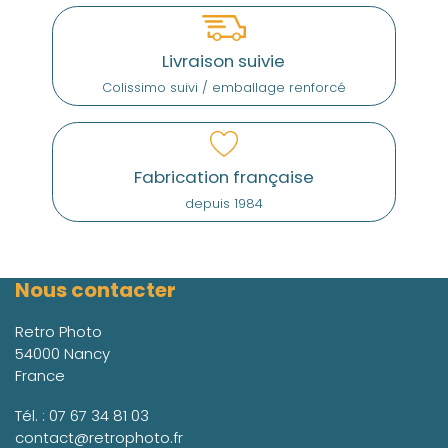
Livraison suivie
Colissimo suivi / emballage renforcé
Fabrication française
depuis 1984
Nous contacter
Retro Photo
54000 Nancy
France
Tél. :
07 67 34 81 03
contact@retrophoto.fr