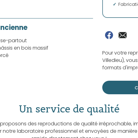
Fabricat
ancienne
sse-partout
âssis en bois massif
Pour votre rep
orcé
Villedieu), vou
formats d'impre
C
Un service de qualité
proposons des reproductions de qualité irréprochable, i
ar notre laboratoire professionnel et envoyées de manière