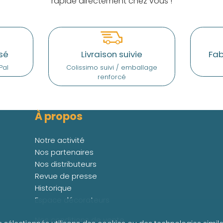
rapide directement chez vous !
sé
Livraison suivie
Fab
Pal
Colissimo suivi / emballage
renforcé
À propos
Notre activité
Nos partenaires
Nos distributeurs
Revue de presse
Historique
Espace décorateurs
Nos conditions de vente