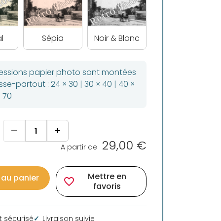
l
Sépia
Noir & Blanc
ressions papier photo sont montées
se-partout : 24 × 30 | 30 × 40 | 40 ×
× 70
29,00 €
A partir de
Mettre en
 au panier
favorite_border
favoris
 sécurisé
Livraison suivie