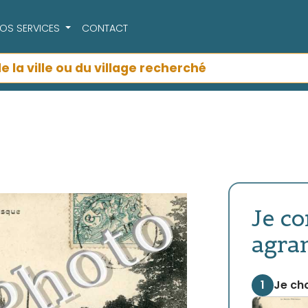
OS SERVICES
CONTACT
Je c
agra
1
Je cho