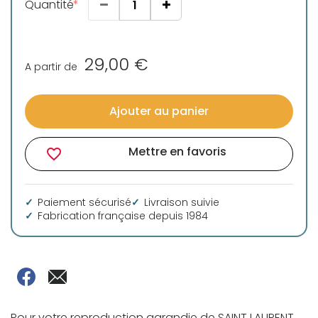
Quantité
29,00 €
A partir de
Ajouter au panier
Mettre en favoris
favorite_border
Paiement sécurisé
Livraison suivie
Fabrication française depuis 1984
Pour votre reproduction agrandie de SAINT LAURENT