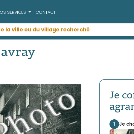
OS SERVICES
CONTACT
D'avray
Je c
agra
1
Je cho