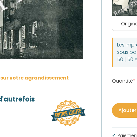
Origina
Les imp
sous pas
50 | 50 
s sur votre agrandissement
Quantité
'autrefois
Ajouter
Paiement