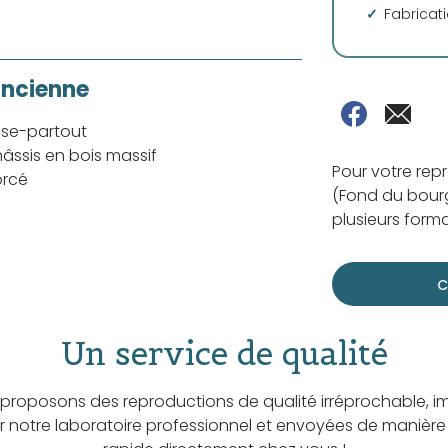
Fabricat
ancienne
sse-partout
âssis en bois massif
Pour votre rep
orcé
(Fond du bourg
plusieurs forma
C
Un service de qualité
proposons des reproductions de qualité irréprochable, i
ar notre laboratoire professionnel et envoyées de manière