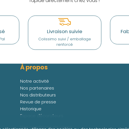
rapide directement chez vous !
sé
Livraison suivie
Fab
Pal
Colissimo suivi / emballage
renforcé
À propos
Notre activité
Nos partenaires
Nos distributeurs
Revue de presse
Historique
Espace décorateurs
Nos conditions de vente