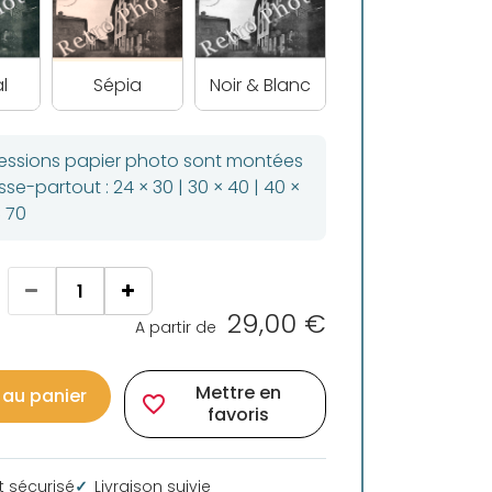
l
Sépia
Noir & Blanc
ressions papier photo sont montées
se-partout : 24 × 30 | 30 × 40 | 40 ×
× 70
29,00 €
A partir de
Mettre en
 au panier
favorite_border
favoris
 sécurisé
Livraison suivie