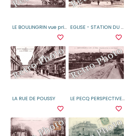
LE BOULINGRIN vue prise du pavillon Henri IV
EGLISE - STATION DU TRAMWAY
favorite_border
favorite_border
LA RUE DE POUSSY
LE PECQ PERSPECTIVE DU PONT VERS SAINT GERMAIN
favorite_border
favorite_border