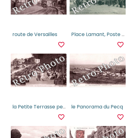
route de Versailles
Place Lamant, Poste et Caisse d'Epargne
favorite_border
favorite_border
la Petite Terrasse pendant la Musique
le Panorama du Pecq
favorite_border
favorite_border