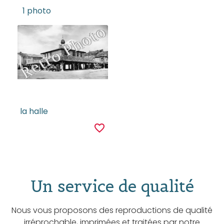
1 photo
la halle
favorite_border
Un service de qualité
Nous vous proposons des reproductions de qualité
irréprochable, imprimées et traitées par notre