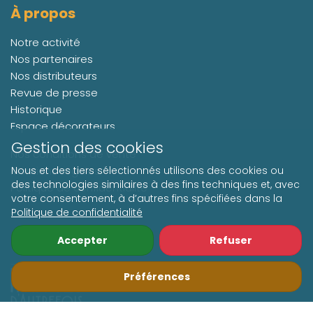
À propos
Notre activité
Nos partenaires
Nos distributeurs
Revue de presse
Historique
Espace décorateurs
Gestion des cookies
Nos conditions de vente
Mentions Légales
Nous et des tiers sélectionnés utilisons des cookies ou
des technologies similaires à des fins techniques et, avec
Politique de confidentialité
votre consentement, à d’autres fins spécifiées dans la
Politique de confidentialité
Suivez-nous
Accepter
Refuser
Préférences