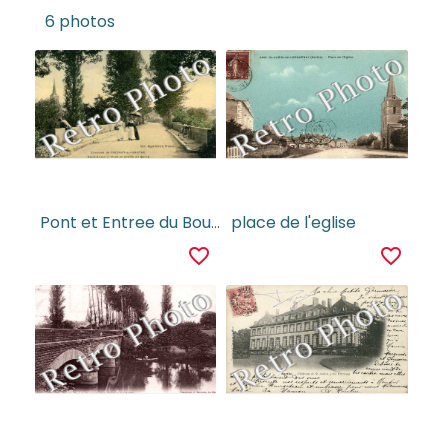
6 photos
Pont et Entree du Bourg
place de l'eglise
favorite_border
favorite_border