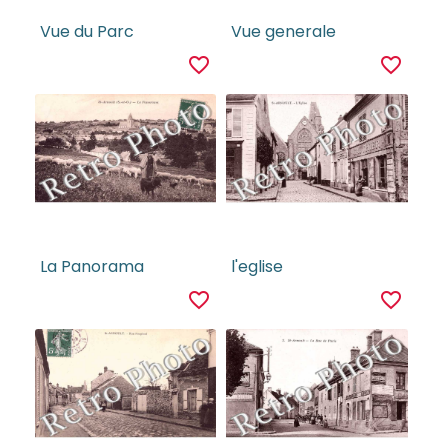
Vue du Parc
Vue generale
favorite_border
favorite_border
La Panorama
l'eglise
favorite_border
favorite_border