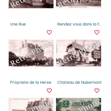
Une Rue
Rendez vous dans la Foret
favorite_border
favorite_border
Propriete de la Herse
Chateau de Nuisemant
favorite_border
favorite_border