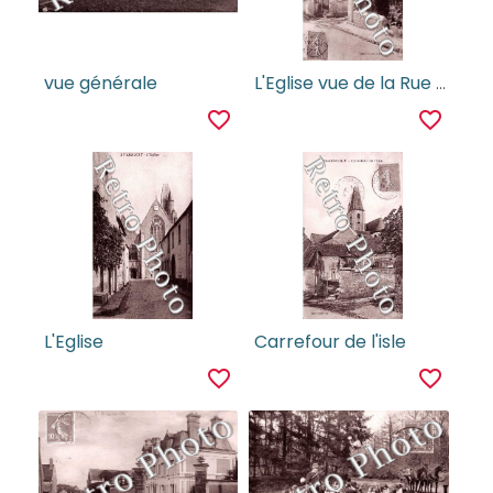
vue générale
L'Eglise vue de la Rue de l'Isle
favorite_border
favorite_border
L'Eglise
Carrefour de l'isle
favorite_border
favorite_border