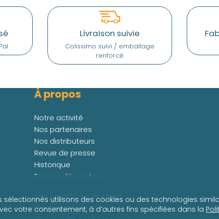
sé
Livraison suivie
Fab
Pal
Colissimo suivi / emballage
renforcé
À propos
Notre activité
Nos partenaires
Nos distributeurs
Revue de presse
Historique
Espace décorateurs
Nos conditions de vente
s sélectionnés utilisons des cookies ou des technologies simila
Mentions Légales
avec votre consentement, à d’autres fins spécifiées dans la
Pol