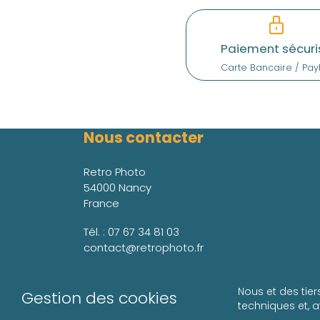
Paiement sécuri
Carte Bancaire / Pay
Nous contacter
Retro Photo
54000 Nancy
France
Tél. :
07 67 34 81 03
contact@retrophoto.fr
Nous et des tier
Gestion des cookies
techniques et, 