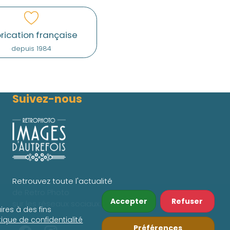
rication française
depuis 1984
Suivez-nous
Retrouvez toute l'actualité
de Retro Photo
Accepter
Refuser
sur les réseaux sociaux.
ires à des fins
itique de confidentialité
Préférences