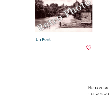
Un Pont
favorite_border
Nous vous 
traitées p