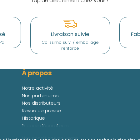
rapide directement chez vous !
sé
Livraison suivie
Fab
Pal
Colissimo suivi / emballage
renforcé
À propos
Notre activité
Nos partenaires
Nos distributeurs
Revue de presse
Historique
Espace décorateurs
Nos conditions de vente