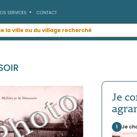
OS SERVICES
CONTACT
SOIR
Je c
agra
1
Je cho