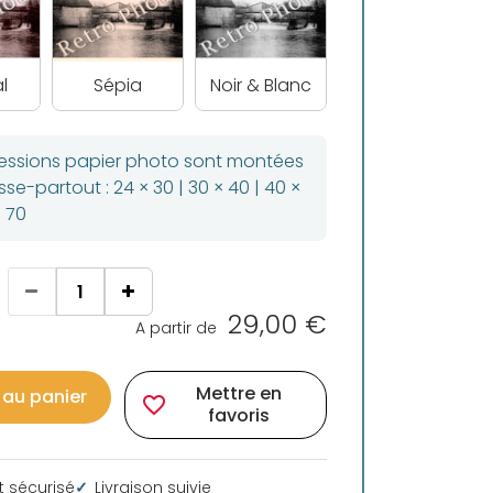
l
Sépia
Noir & Blanc
ressions papier photo sont montées
se-partout : 24 × 30 | 30 × 40 | 40 ×
× 70
29,00 €
A partir de
Mettre en
 au panier
favorite_border
favoris
 sécurisé
Livraison suivie