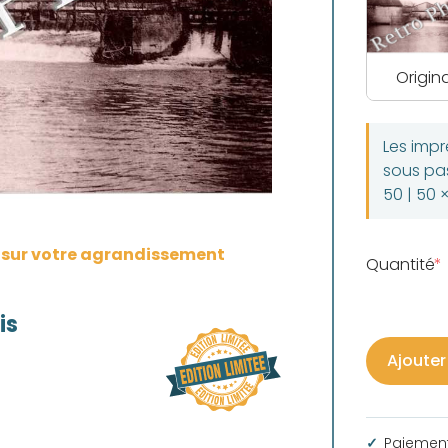
Origina
Les imp
sous pas
50 | 50 
s sur votre agrandissement
Quantité
is
Ajouter
Paiement