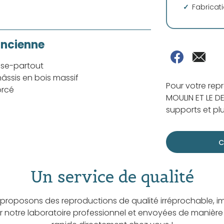
Fabricat
ancienne
sse-partout
âssis en bois massif
Pour votre rep
orcé
MOULIN ET LE DE
supports et plu
C
Un service de qualité
proposons des reproductions de qualité irréprochable, i
ar notre laboratoire professionnel et envoyées de manière