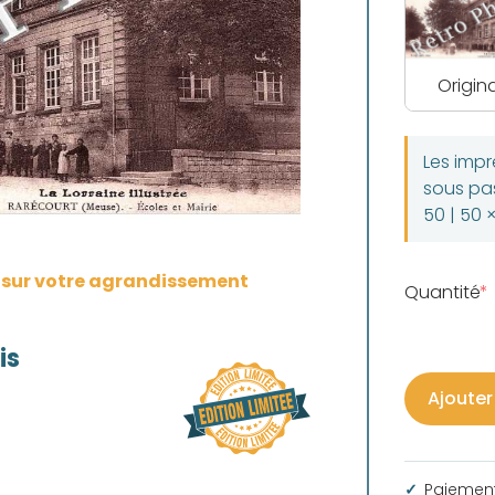
Origina
Les imp
sous pas
50 | 50 
s sur votre agrandissement
Quantité
is
Ajouter
Paiement