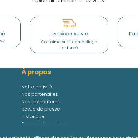
rapide directement chez vous !
sé
Livraison suivie
Fab
Pal
Colissimo suivi / emballage
renforcé
À propos
Notre activité
Nos partenaires
Nos distributeurs
Revue de presse
Historique
Espace décorateurs
Nos conditions de vente