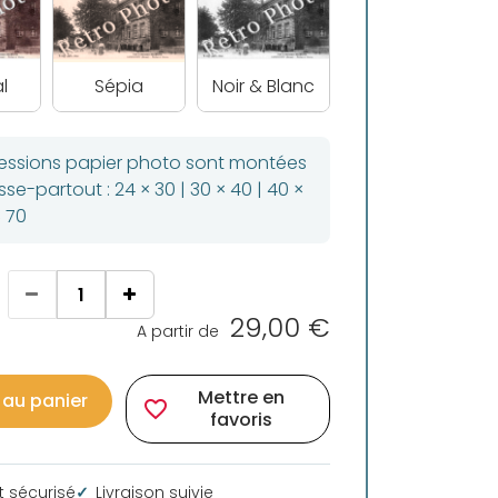
l
Sépia
Noir & Blanc
ressions papier photo sont montées
se-partout : 24 × 30 | 30 × 40 | 40 ×
× 70
29,00 €
A partir de
Mettre en
 au panier
favorite_border
favoris
 sécurisé
Livraison suivie