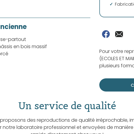
Fabricat
ancienne
sse-partout
âssis en bois massif
Pour votre re
orcé
(ECOLES ET MAIR
plusieurs forma
C
Un service de qualité
proposons des reproductions de qualité irréprochable, i
ar notre laboratoire professionnel et envoyées de manière