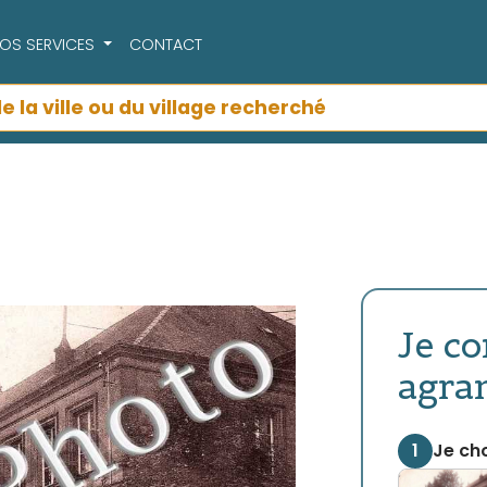
OS SERVICES
CONTACT
Je c
agra
1
Je cho