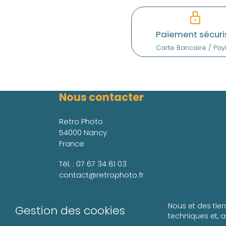
Paiement sécuri
Carte Bancaire / Pay
Nous contacter
Retro Photo
54000 Nancy
France
Tél. :
07 67 34 81 03
contact@retrophoto.fr
Nous et des tier
Gestion des cookies
techniques et, 