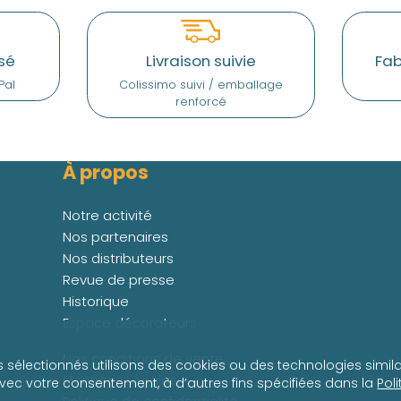
sé
Livraison suivie
Fab
Pal
Colissimo suivi / emballage
renforcé
À propos
Notre activité
Nos partenaires
Nos distributeurs
Revue de presse
Historique
Espace décorateurs
Nos conditions de vente
s sélectionnés utilisons des cookies ou des technologies simila
Mentions Légales
avec votre consentement, à d’autres fins spécifiées dans la
Pol