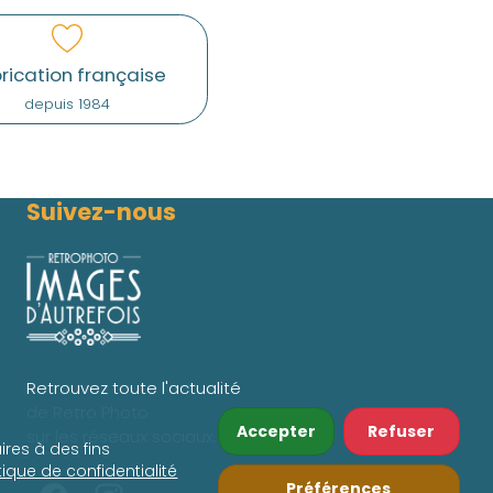
rication française
depuis 1984
Suivez-nous
Retrouvez toute l'actualité
de Retro Photo
Accepter
Refuser
sur les réseaux sociaux.
ires à des fins
itique de confidentialité
Préférences