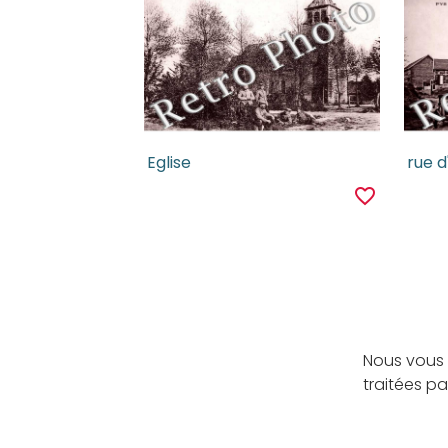
Eglise
rue d
favorite_border
Nous vous 
traitées p