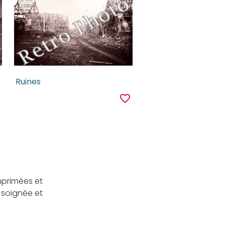
Ruines
r
favorite_border
mprimées et
 soignée et