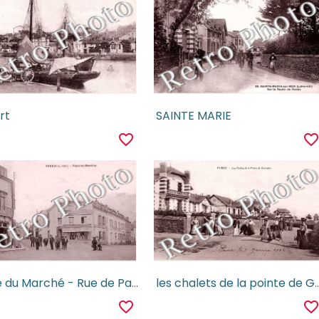
rt
SAINTE MARIE
favorite_border
favorite_borde
Place du Marché - Rue de Paris
les chalets de la pointe
favorite_border
favorite_borde