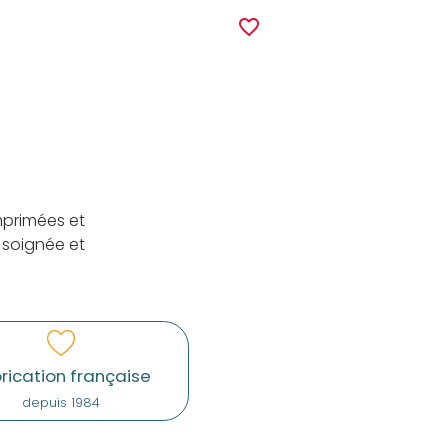
r
favorite_border
mprimées et
 soignée et
rication française
depuis 1984