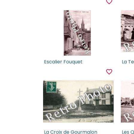
favorite_border
Escalier Fouquet
favorite_border
La Croix de Gourmalon
Les Q