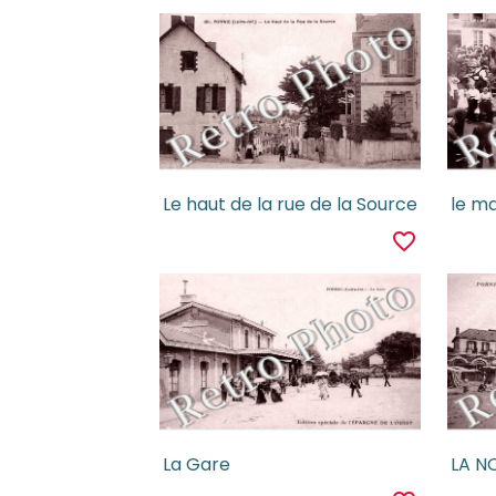
Le haut de la rue de la Source
le m
favorite_border
La Gare