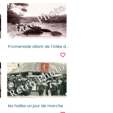
Promenade allant de l'Allée des Soupirs à la Noveillard
r
favorite_border
les halles un jour de marche