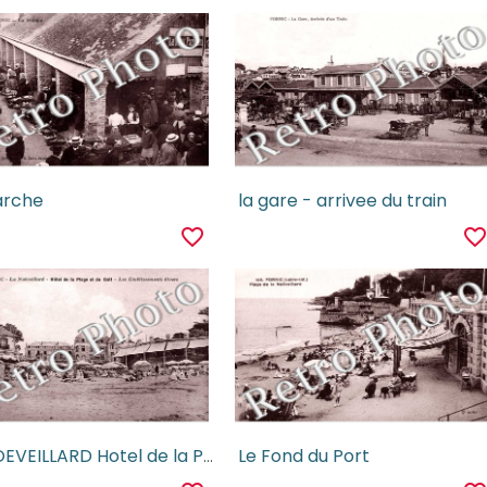
arche
la gare - arrivee du train
favorite_border
favorite_borde
LA NOEVEILLARD Hotel de la Plage et du Golf
Le Fond du Port