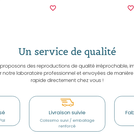
favorite_border
favorite_borde
Un service de qualité
proposons des reproductions de qualité irréprochable, i
ar notre laboratoire professionnel et envoyées de manière
rapide directement chez vous !
sé
Livraison suivie
Fab
Pal
Colissimo suivi / emballage
renforcé