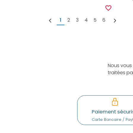
favorite_border
1
2
3
4
5
6
Nous vous 
traitées p
Paiement sécuri
Carte Bancaire / Pay