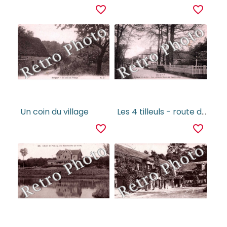
favorite_border
favorite_border
Un coin du village
Les 4 tilleuls - route de Rambouillet
favorite_border
favorite_border