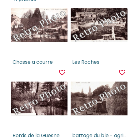
Chasse a courre
Les Roches
favorite_border
favorite_border
Bords de la Guesne
battage du ble - agriculture