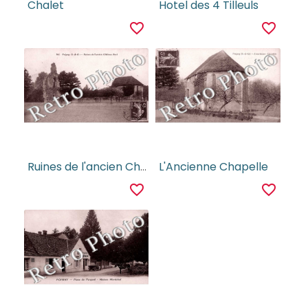
Chalet
Hotel des 4 Tilleuls
favorite_border
favorite_border
Ruines de l'ancien Chateau Fort
L'Ancienne Chapelle
favorite_border
favorite_border